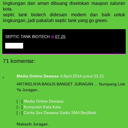
lingkungan dan aman dibuang diselokan maupun saluran
kota.
septic tank biotech didesain modern dan baik untuk
lingkungan, jadi pakailah septic tank yang go green.
SEPTIC TANK BIOTECH
di
07.25
Berbagi
71 komentar:
Media Online Dewasa
4 April 2014 pukul 03.21
ARTIKELNYA BAGUS BANGET JURAGAN ... Numpang Link
Ya Juragan..
[ - ]
Media Online Dewasa
[ - ]
Kumpulan Kata Kata
[ - ]
Cerita Sex Dewasa Gadis SMA Berjilbab
Makasih Juragan..