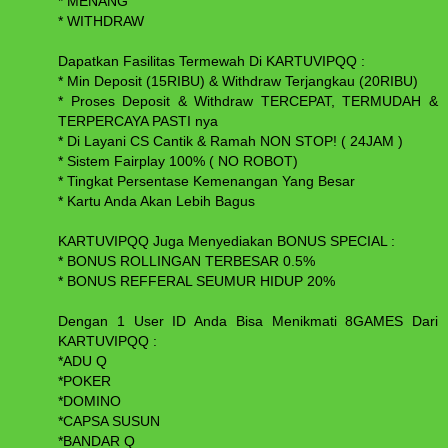
* MENANG
* WITHDRAW
Dapatkan Fasilitas Termewah Di KARTUVIPQQ :
* Min Deposit (15RIBU) & Withdraw Terjangkau (20RIBU)
* Proses Deposit & Withdraw TERCEPAT, TERMUDAH &
TERPERCAYA PASTI nya
* Di Layani CS Cantik & Ramah NON STOP! ( 24JAM )
* Sistem Fairplay 100% ( NO ROBOT)
* Tingkat Persentase Kemenangan Yang Besar
* Kartu Anda Akan Lebih Bagus
KARTUVIPQQ Juga Menyediakan BONUS SPECIAL :
* BONUS ROLLINGAN TERBESAR 0.5%
* BONUS REFFERAL SEUMUR HIDUP 20%
Dengan 1 User ID Anda Bisa Menikmati 8GAMES Dari
KARTUVIPQQ :
*ADU Q
*POKER
*DOMINO
*CAPSA SUSUN
*BANDAR Q