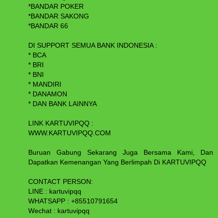
*BANDAR POKER
*BANDAR SAKONG
*BANDAR 66
DI SUPPORT SEMUA BANK INDONESIA :
* BCA
* BRI
* BNI
* MANDIRI
* DANAMON
* DAN BANK LAINNYA
LINK KARTUVIPQQ :
WWW.KARTUVIPQQ.COM
Buruan Gabung Sekarang Juga Bersama Kami, Dan
Dapatkan Kemenangan Yang Berlimpah Di KARTUVIPQQ
CONTACT PERSON:
LINE : kartuvipqq
WHATSAPP : +85510791654
Wechat : kartuvipqq