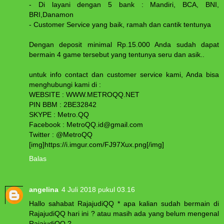
- Di layani dengan 5 bank : Mandiri, BCA, BNI,
BRI,Danamon
- Customer Service yang baik, ramah dan cantik tentunya
Dengan deposit minimal Rp.15.000 Anda sudah dapat
bermain 4 game tersebut yang tentunya seru dan asik..
untuk info contact dan customer service kami, Anda bisa
menghubungi kami di :
WEBSITE : WWW.METROQQ.NET
PIN BBM : 2BE32842
SKYPE : Metro.QQ
Facebook : MetroQQ.id@gmail.com
Twitter : @MetroQQ
[img]https://i.imgur.com/FJ97Xux.png[/img]
Balas
angelina
4 Juli 2018 pukul 03.16
Hallo sahabat RajajudiQQ * apa kalian sudah bermain di
RajajudiQQ hari ini ? atau masih ada yang belum mengenal
RajajudiQQ ?