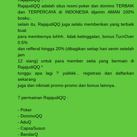
RajajudiQQ adalah situs resmi poker dan domino TERBAIK
dan TERPERCAYA di INDONESIA dijamin AMAN 100%
bosku..
selain itu, RajajudiQQ juga selalu memberikan yang terbaik
buat
para membernya lohhh.. tidak ketinggalan, bonus TurnOver
0.5%
dan refferal hingga 20% (dibagikan setiap hari senin setelah
jam
12 siang) untuk para member setia yang bermain di
RajajudiQQ *
tunggu apa lagi ? yukkkk... registrasi dan daftarkan
sekarang
juga dan nikmati promo-promo dan bonus lainnya..
7 permainan RajajudiQQ :
- Poker
- DominoQQ
- AduQ
- CapsaSusun
- BandarQ