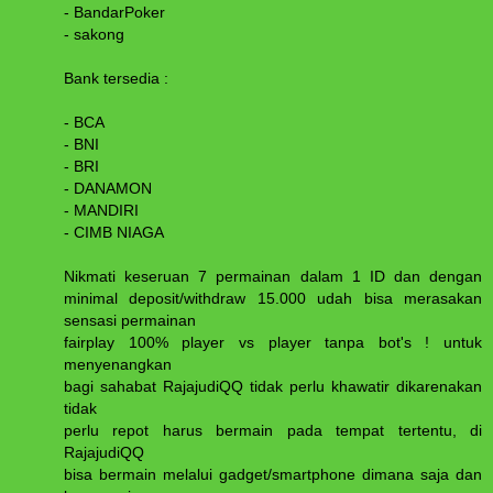
- BandarPoker
- sakong
Bank tersedia :
- BCA
- BNI
- BRI
- DANAMON
- MANDIRI
- CIMB NIAGA
Nikmati keseruan 7 permainan dalam 1 ID dan dengan
minimal deposit/withdraw 15.000 udah bisa merasakan
sensasi permainan
fairplay 100% player vs player tanpa bot's ! untuk
menyenangkan
bagi sahabat RajajudiQQ tidak perlu khawatir dikarenakan
tidak
perlu repot harus bermain pada tempat tertentu, di
RajajudiQQ
bisa bermain melalui gadget/smartphone dimana saja dan