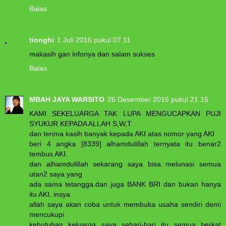
Balas
tionghi
1 Juli 2016 pukul 07.11
makasih gan infonya dan salam sukses
Balas
MBAH JAYA WARSITO
26 Desember 2016 pukul 21.16
KAMI SEKELUARGA TAK LUPA MENGUCAPKAN PUJI
SYUKUR KEPADA ALLAH S,W,T
dan terima kasih banyak kepada AKI atas nomor yang AKI
beri 4 angka [8339] alhamdulillah ternyata itu benar2
tembus AKI.
dan alhamdulillah sekarang saya bisa melunasi semua
utan2 saya yang
ada sama tetangga.dan juga BANK BRI dan bukan hanya
itu AKI. insya
allah saya akan coba untuk membuka usaha sendiri demi
mencukupi
kebutuhan keluarga saya sehari-hari itu semua berkat