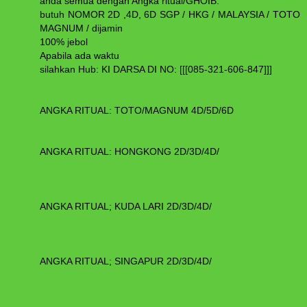
anda semua dengan Angka ritual/GHOIB:
butuh NOMOR 2D ,4D, 6D SGP / HKG / MALAYSIA / TOTO
MAGNUM / dijamin
100% jebol
Apabila ada waktu
silahkan Hub: KI DARSA DI NO: [[[085-321-606-847]]]
ANGKA RITUAL: TOTO/MAGNUM 4D/5D/6D
ANGKA RITUAL: HONGKONG 2D/3D/4D/
ANGKA RITUAL; KUDA LARI 2D/3D/4D/
ANGKA RITUAL; SINGAPUR 2D/3D/4D/