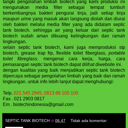
tangki pengolahan limbah biotech yang kami produksi ini
mengunakan media filter sebagai tempat tumbuh
berkembangnya bakteri pengurai tinja, jadi setiap tinja
maupun urine yang masuk akan langsung diolah dan diurai
oleh bakteri melalui media filter yang ada didalam septic
tank biotech. sehingga air yang keluar dari septic tank
biotech sudah aman dibuang kelingkungan dan ramah
lingkungan.
selain septic tank biotech, kami juga memproduksi stp
biotech, grease trap frp, flexible toilet fiberglass,
portable
toilet fibreglass
. mengenai cara kerja, harga, cara
pemasangan septic tank biotech dapat dilihat diwebsite ini.
dengan kualitas yang baik menjadikan septic tank biotech
dipercaya sebagai pengolahan limbah yang baik dan ramah
lingkungan. untuk info lebih lanjut dapat menghubungi:
Telp.
021 545 2945, 0813 88 100 100
Fax . 021 2903 0817
Em . biotechindonesia@gmail.com
SEPTIC TANK BIOTECH
di
06.47
Tidak ada komentar: